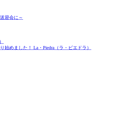
送迎会に～
）
めました！ La・Piedra（ラ・ピエドラ）