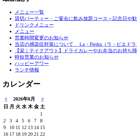
メニュー一覧
貸切パーティー・ご宴会に飲み放題コース～記念日や歓
ドリンクメニュー
メニュー
営業時間変更のお知らせ
当店の感染症対策について La・Piedra（ラ・ピエドラ
【栄｜テイクアウト】ドライカレーやお弁当のお持ち帰り始
時短営業のお知らせ
ハッピーアワー
ランチ情報
カレンダー
<
2026年8月
>
日
月
火
水
木
金
土
1
2
3
4
5
6
7
8
9
10
11
12
13
14
15
16
17
18
19
20
21
22