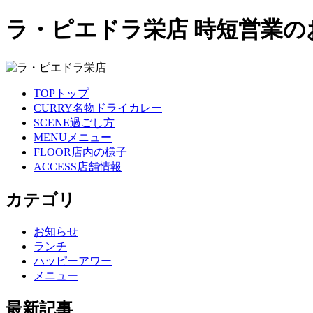
ラ・ピエドラ栄店 時短営業の
TOP
トップ
CURRY
名物ドライカレー
SCENE
過ごし方
MENU
メニュー
FLOOR
店内の様子
ACCESS
店舗情報
カテゴリ
お知らせ
ランチ
ハッピーアワー
メニュー
最新記事